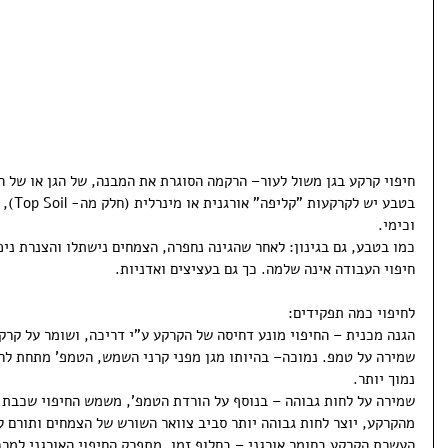
חיפוי קרקע בגן משול לעור– הרקמה הסוגרת את המבנה, של הגן או של ה
בטבע יש
וכימי.
כמו בטבע, גם בגינון: לאחר שהגינה נחפרה, הצמחים נישתלו והצנרת ניפ
חיפוי העבודה אינה שלמה. כך גם בעציצים ואדניות.
לחיפוי כמה תפקידים:
הגנה מכנית – החיפוי מונע דחיסה של הקרקע ע"י דריכה, ושומר על קרק
שמירה על טמפ. נמוכה– בהיותו מגן מפני קרני השמש, הטמפ' מתחת לחיפ
נמוך יותר.
שמירה על לחות גבוהה – בנוסף על הורדת הטמפ', משמש החיפוי שכבת ה
מהקרקע, יוצר לחות גבוהה יותר סביב צוואר השורש של הצמחים ותורם ל
העשרת הקרקע בחומר אורגני – בחלוף זמן, מתפרק החיפוי האורגני למרכ