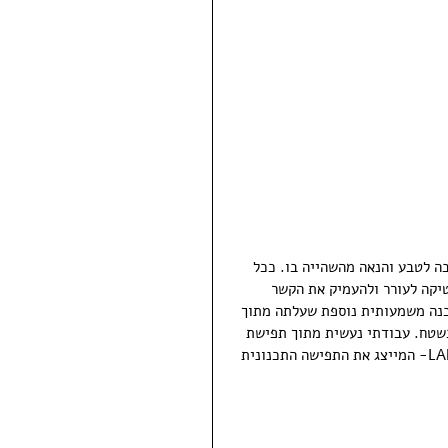
ה לטבע והנאה מהשהייה בו. ככל 
יקה לעורר ולהעמיק את הקשר 
נה משמעותית נוספת שעלתה מתוך 
בשטח. עבודתי נעשית מתוך תפישת 
עולם של לקיחת אחריות, דאגה ואהבה לאדמה. כך נולד המושג LANDCARE- המייצג את התפישה התכנונית 