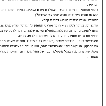
הקרקע .
כיסוי אסתטי – במידה ובגינון משולבת צנרת השקיה, החיפוי מכסה ומסת
הוא גם תורם לשרידות טובה יותר של הצנרת?).
חומרים שונים יכולים לשמש לחיפוי קרקע –
אורגניים: בעיקר רסק עץ – חומר אורגני המופק ע"י גריסה של ענפים שנ
אותו לתושבים וכך גם מטפלות בפסולת הגינון שלהן. בדומה לרסק עץ גם 
חיפוי אורגניים מתפרקים ולכן יש לחדשם אחת לכמה שנים.
מינרליים: טוף – בגדלים שונים (רצוי לא גדול מידי). חסרונו שאינו מת
את הקרקע. הניראות שלו "סטרילית" יותר, ויש לו יתרון באזורים מסויימי
נוסף, שאינו מומלץ בגלל משקלם הכבד של החלוקים היוצר דחיסות בקרקע
מאוורר.