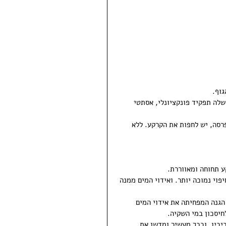
גוף.
 לקרקעות "קליפה" אורגנית או מינרלית (חלק מה- Top Soil), שלה תפקיד פונקציונלי, אסתטי 
רסה, יש לחפות את הקרקע. ללא 
ע תחוחה ומאווררת.
וי נמוכה יותר. ואידוי המים ממנה 
גנה המפחיתה את אידוי המים 
חיסכון במי השקיה.
יביו, ובכך מעשיר ומדשן את 