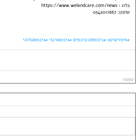
בלוג : https://www.welandcare.com/news
טלפון: 0542011667
#חיפויקרקע
#גינוןחסכוניבמים
#גינוןאורגני
#גינוןאקולוגי