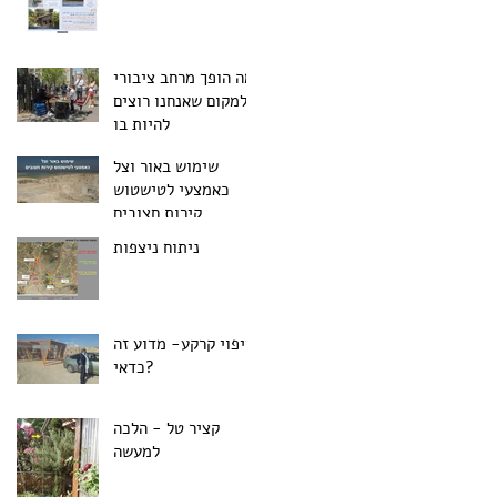
מה הופך מרחב ציבורי
למקום שאנחנו רוצים
להיות בו
שימוש באור וצל
כאמצעי לטישטוש
קירות חצובים
ניתוח ניצפות
חיפוי קרקע- מדוע זה
כדאי?
קציר טל - הלכה
למעשה