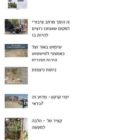
מה הופך מרחב ציבורי
למקום שאנחנו רוצים
להיות בו
שימוש באור וצל
כאמצעי לטישטוש
קירות חצובים
ניתוח ניצפות
חיפוי קרקע- מדוע זה
כדאי?
קציר טל - הלכה
למעשה