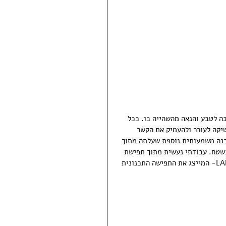
ה לטבע והנאה מהשהייה בו. ככל 
יקה לעורר ולהעמיק את הקשר 
נה משמעותית נוספת שעלתה מתוך 
בשטח. עבודתי נעשית מתוך תפישת 
עולם של לקיחת אחריות, דאגה ואהבה לאדמה. כך נולד המושג LANDCARE- המייצג את התפישה התכנונית 