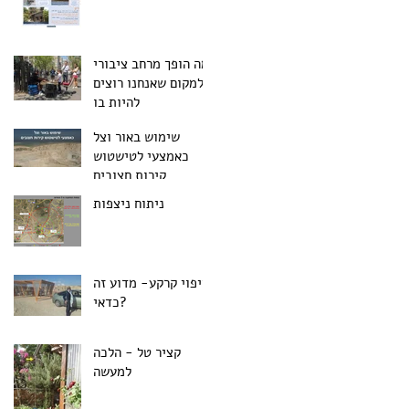
מה הופך מרחב ציבורי
למקום שאנחנו רוצים
להיות בו
שימוש באור וצל
כאמצעי לטישטוש
קירות חצובים
ניתוח ניצפות
חיפוי קרקע- מדוע זה
כדאי?
קציר טל - הלכה
למעשה